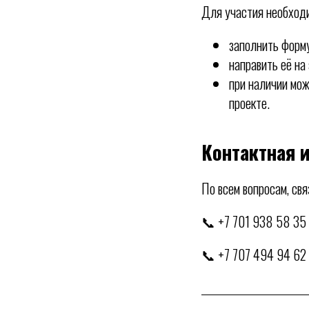
Для участия необход
заполнить форму
направить её на
при наличии мо
проекте.
Контактная 
По всем вопросам, св
📞 +7 701 938 58 35
📞 +7 707 494 94 62